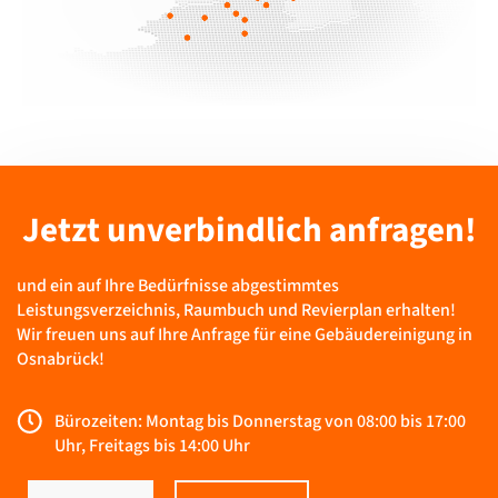
Jetzt unverbindlich anfragen!
und ein auf Ihre Bedürfnisse abgestimmtes
Leistungsverzeichnis, Raumbuch und Revierplan erhalten!
Wir freuen uns auf Ihre Anfrage für eine Gebäudereinigung in
Osnabrück!
Bürozeiten: Montag bis Donnerstag von 08:00 bis 17:00
Uhr, Freitags bis 14:00 Uhr