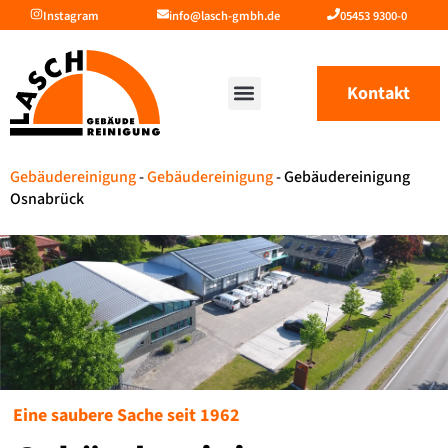
Instagram
info@lasch-gmbh.de
05453 9300-0
Kontakt
Gebäudereinigung
-
Gebäudereinigung
-
Gebäudereinigung
Osnabrück
Eine saubere Sache seit 1962