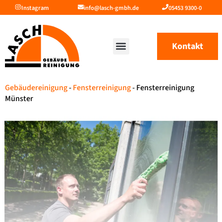
Instagram
info@lasch-gmbh.de
05453 9300-0
Kontakt
Gebäudereinigung
-
Fensterreinigung
-
Fensterreinigung
Münster