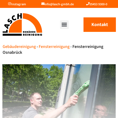
Instagram
info@lasch-gmbh.de
05453 9300-0
Kontakt
Gebäudereinigung
-
Fensterreinigung
-
Fensterreinigung
Osnabrück