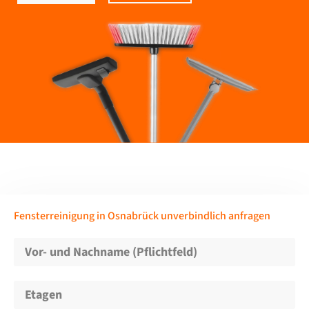
Fensterreinigung in Osnabrück unverbindlich anfragen